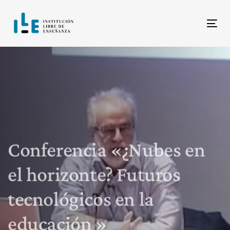
Saltar
Ir
enlaces
al
Alt
contenido
Conferencia «¿Nubes en
el horizonte? Futuros
tecnológicos en la
educación »