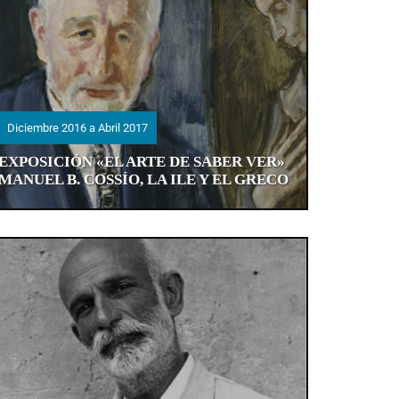
Diciembre 2016 a Abril 2017
Diciembre 2016 a Abril 2017
EXPOSICIÓN «EL ARTE DE SABER VER»
EXPOSICIÓN «EL ARTE DE SABER VER»
MANUEL B. COSSÍO, LA ILE Y EL GRECO
MANUEL B. COSSÍO, LA ILE Y EL GRECO