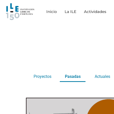
Saltar
Ir
enlaces
al
Inicio
La ILE
Actividades
contenido
Proyectos
Pasadas
Actuales